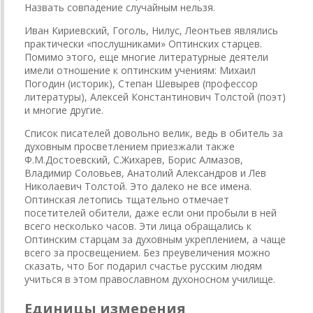
Назвать совпадение случайным нельзя.
Иван Кириевский, Гоголь, Нилус, Леонтьев являлись
практически «послушниками» Оптинских старцев.
Помимо этого, еще многие литературные деятели
имели отношение к оптинским учениям: Михаил
Погодин (историк), Степан Шевырев (профессор
литературы), Алексей Константинович Толстой (поэт)
и многие другие.
Список писателей довольно велик, ведь в обитель за
духовным просветлением приезжали также
Ф.М.Достоевский, С.Жихарев, Борис Алмазов,
Владимир Соловьев, Анатолий Александров и Лев
Николаевич Толстой. Это далеко не все имена.
Оптинская летопись тщательно отмечает
посетителей обители, даже если они пробыли в ней
всего несколько часов. Эти лица обращались к
Оптинским старцам за духовным укреплением, а чаще
всего за просвещением. Без преувеличения можно
сказать, что Бог подарил счастье русским людям
учиться в этом православном духоносном училище.
Единицы измерения