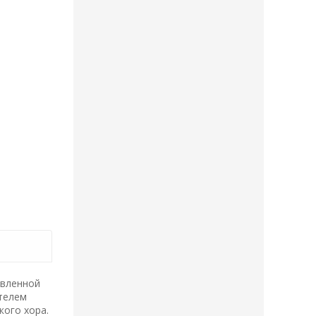
овленной
телем
кого хора.