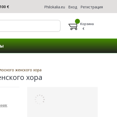
Philokalia.eu
Вход
Регистрация
Корзина
€
ты
лосного женского хора
енского хора
чник