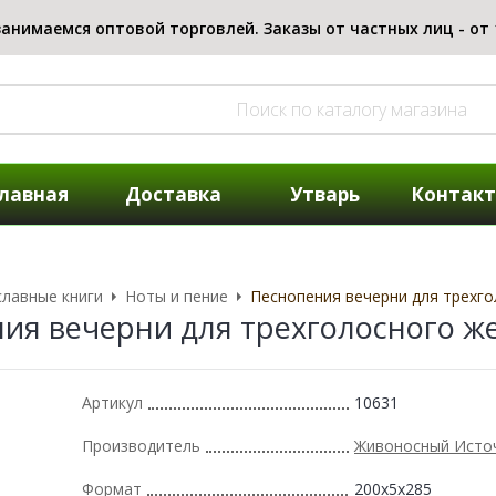
лавная
Доставка
Утварь
Контак
лавные книги
Ноты и пение
Песнопения вечерни для трехго
ия вечерни для трехголосного ж
Артикул
10631
Производитель
Живоносный Исто
Формат
200x5x285