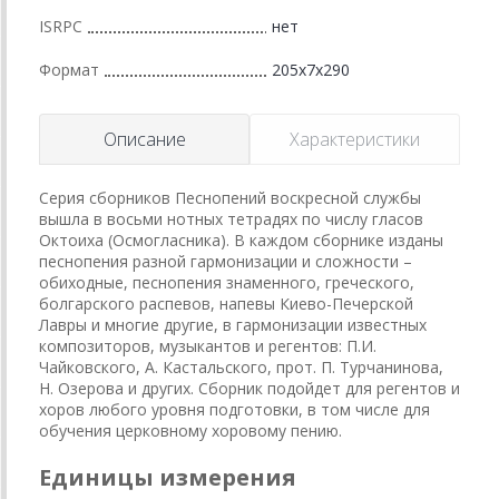
ISRPC
нет
Формат
205x7x290
Описание
Характеристики
Серия сборников Песнопений воскресной службы
вышла в восьми нотных тетрадях по числу гласов
Октоиха (Осмогласника). В каждом сборнике изданы
песнопения разной гармонизации и сложности –
обиходные, песнопения знаменного, греческого,
болгарского распевов, напевы Киево-Печерской
Лавры и многие другие, в гармонизации известных
композиторов, музыкантов и регентов: П.И.
Чайковского, А. Кастальского, прот. П. Турчанинова,
Н. Озерова и других. Сборник подойдет для регентов и
хоров любого уровня подготовки, в том числе для
обучения церковному хоровому пению.
Единицы измерения