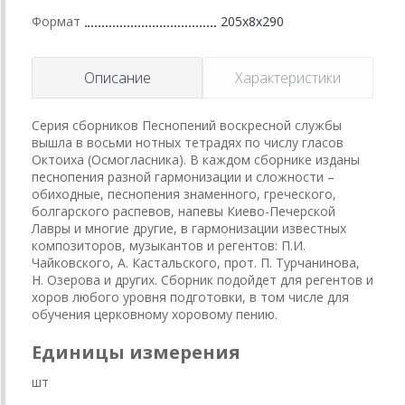
Формат
205x8x290
Описание
Характеристики
Серия сборников Песнопений воскресной службы
вышла в восьми нотных тетрадях по числу гласов
Октоиха (Осмогласника). В каждом сборнике изданы
песнопения разной гармонизации и сложности –
обиходные, песнопения знаменного, греческого,
болгарского распевов, напевы Киево-Печерской
Лавры и многие другие, в гармонизации известных
композиторов, музыкантов и регентов: П.И.
Чайковского, А. Кастальского, прот. П. Турчанинова,
Н. Озерова и других. Сборник подойдет для регентов и
хоров любого уровня подготовки, в том числе для
обучения церковному хоровому пению.
Единицы измерения
шт