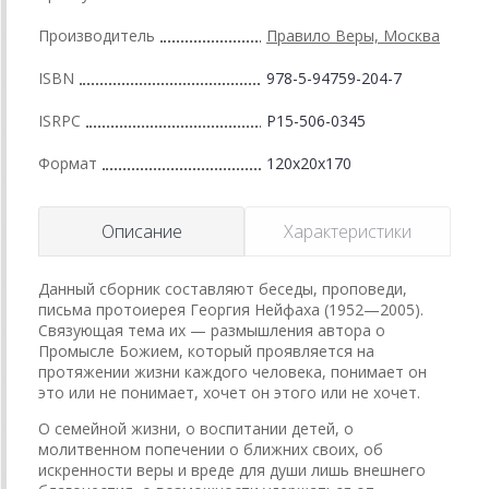
Производитель
Правило Веры, Москва
ISBN
978-5-94759-204-7
ISRPC
Р15-506-0345
Формат
120x20x170
Описание
Характеристики
Данный сборник составляют беседы, проповеди,
письма протоиерея Георгия Нейфаха (1952—2005).
Связующая тема их — размышления автора о
Промысле Божием, который проявляется на
протяжении жизни каждого человека, понимает он
это или не понимает, хочет он этого или не хочет.
О семейной жизни, о воспитании детей, о
молитвенном попечении о ближних своих, об
искренности веры и вреде для души лишь внешнего