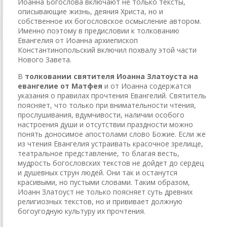
Иоанна Богослова включают не только тексты,
описывающие жизнь, деяния Христа, но и
собственное их богословское осмысление автором.
Именно поэтому в предисловии к толкованию
Евангелия от Иоанна архиепископ
Константинопольский включил похвалу этой части
Нового Завета.
В
толковании святителя Иоанна Златоуста на
евангелие от Матфея
и от Иоанна содержатся
указания о правилах прочтения Евангелий. Святитель
поясняет, что только при внимательности чтения,
прослушивания, вдумчивости, наличии особого
настроения души и отсутствии праздности можно
понять доносимое апостолами слово Божие. Если же
из чтения Евангелия устраивать красочное зрелище,
театральное представление, то благая весть,
мудрость богословских текстов не дойдет до сердец
и душевных струн людей. Они так и останутся
красивыми, но пустыми словами. Таким образом,
Иоанн Златоуст не только поясняет суть древних
религиозных текстов, но и прививает должную
богоугодную культуру их прочтения.