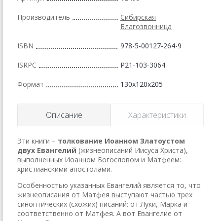
Производитель
Сибирская
Благозвонница
ISBN
978-5-00127-264-9
ISRPC
Р21-103-3064
Формат
130x120x205
Описание
Характеристики
Эти книги –
толкование Иоанном Златоустом
двух Евангелий
(жизнеописаний Иисуса Христа),
выполненных Иоанном Богословом и Матфеем:
христианскими апостолами.
Особенностью указанных Евангелий является то, что
жизнеописания от Матфея выступают частью трех
синоптических (схожих) писаний: от Луки, Марка и
соответственно от Матфея. А вот Евангелие от