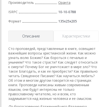
Производитель
Оранта
ISRPC
10-10-0788
Формат
135x25x205
Описание
Характеристики
Сто проповедей, представленные в книге, освещают
важнейшие вопросы христианской жизни. Как можно
узнать волю Божию? Как бороться с печалью и
унынием? Что такое страсти? Как следует относиться
к смерти? Почему Бог не уничтожает в мире зло? Что
такое Благодать, и как ее приобрести? Как правильно
читать Священное Писание? Как научиться любить?
Об этом и многом другом говорится на страницах
книги. Проповеди написаны живым современным
языком, они будут интересны не только
православному читателю, но и всем, кто
задумывается над жизнью человека и ее смыслом.
По благословению Блаженнейшего Владимира,