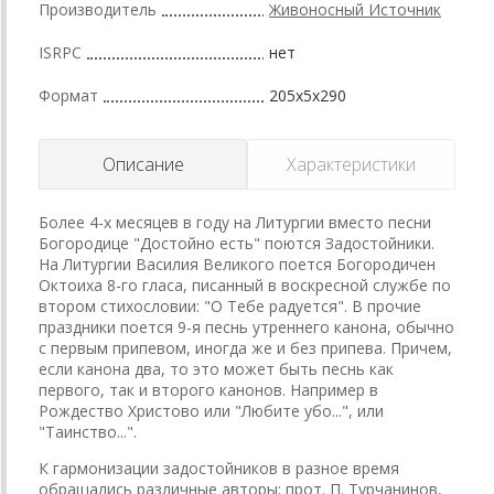
Производитель
Живоносный Источник
ISRPC
нет
Формат
205x5x290
Описание
Характеристики
Более 4-х месяцев в году на Литургии вместо песни
Богородице "Достойно есть" поются Задостойники.
На Литургии Василия Великого поется Богородичен
Октоиха 8-го гласа, писанный в воскресной службе по
втором стихословии: "О Тебе радуется". В прочие
праздники поется 9-я песнь утреннего канона, обычно
с первым припевом, иногда же и без припева. Причем,
если канона два, то это может быть песнь как
первого, так и второго канонов. Например в
Рождество Христово или "Любите убо...", или
"Таинство...".
К гармонизации задостойников в разное время
обращались различные авторы: прот. П. Турчанинов,