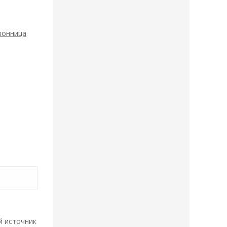
вонница
й источник