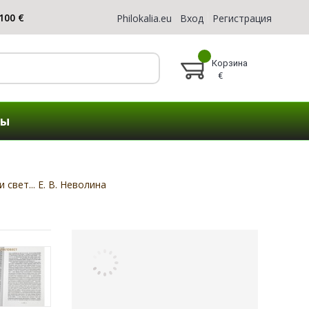
Philokalia.eu
Вход
Регистрация
Корзина
€
ты
свет... Е. В. Неволина