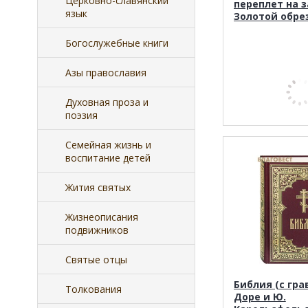
Церковно-славянский
переплет на з
язык
Золотой обре
Богослужебные книги
Азы православия
Духовная проза и
поэзия
Семейная жизнь и
воспитание детей
Жития святых
Жизнеописания
подвижников
Святые отцы
Библия (с гра
Толкования
Доре и Ю.