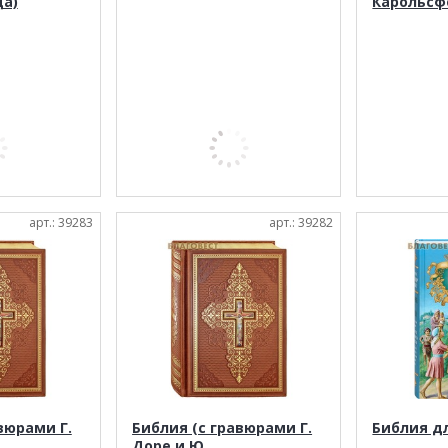
а)
Карольсф
арт.: 39283
арт.: 39282
вюрами Г.
Библия (с гравюрами Г.
Библия д
Доре и Ю.