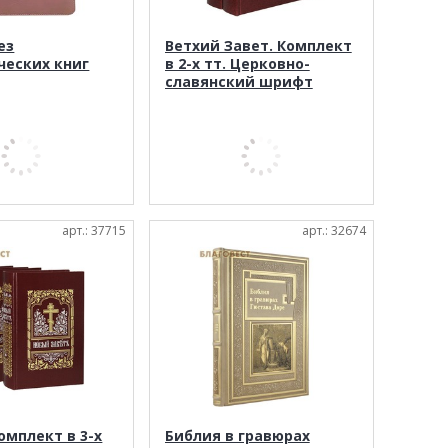
ез
Ветхий Завет. Комплект
ческих книг
в 2-х тт. Церковно-
славянский шрифт
арт.: 37715
арт.: 32674
омплект в 3-х
Библия в гравюрах