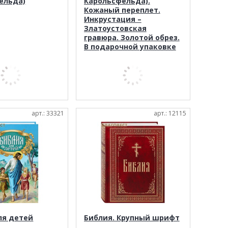
ельда)
Карольсфельда).
Кожаный переплет.
Инкрустация –
Златоустовская
гравюра. Золотой обрез.
В подарочной упаковке
арт.: 33321
арт.: 12115
ля детей
Библия. Крупный шрифт