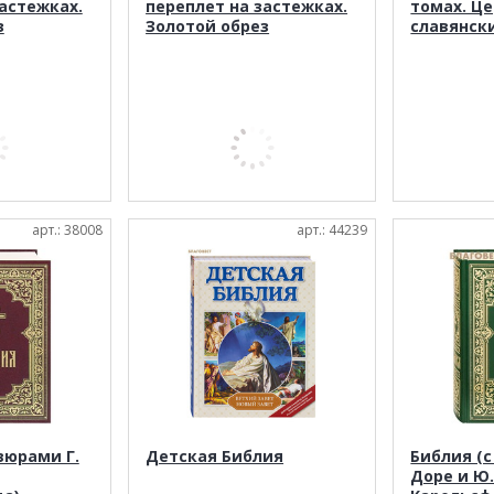
астежках.
переплет на застежках.
томах. Ц
з
Золотой обрез
славянск
арт.: 38008
арт.: 44239
вюрами Г.
Детская Библия
Библия (с
Доре и Ю