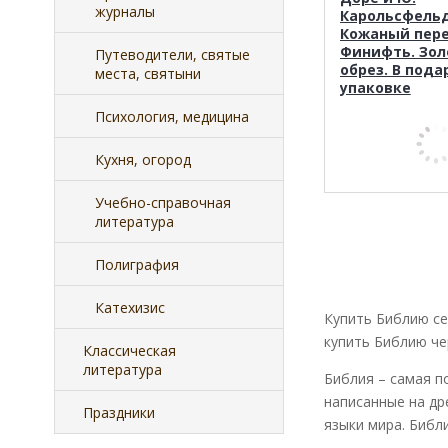
журналы
Карольсфельд
Кожаный пере
Финифть. Зол
Путеводители, святые
обрез. В пода
места, святыни
упаковке
Психология, медицина
Кухня, огород
Учебно-справочная
литература
Полиграфия
Катехизис
Купить Библию се
купить Библию че
Классическая
литература
Библия – самая п
написанные на др
Праздники
языки мира. Библи