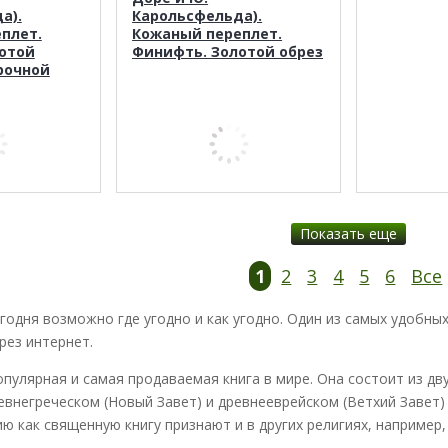
а).
Карольсфельда).
плет.
Кожаный переплет.
отой
Финифть. Золотой обрез
рочной
Показать еще
1
2
3
4
5
6
Все
годня возможно где угодно и как угодно. Один из самых удобны
рез интернет.
опулярная и самая продаваемая книга в мире. Она состоит из дв
евнегреческом (Новый Завет) и древнееврейском (Ветхий Завет) 
ю как священную книгу признают и в других религиях, например,