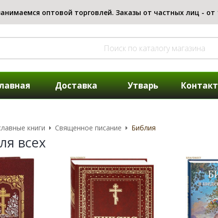
лавная
Доставка
Утварь
Контак
лавные книги
Священное писание
Библия
ля всех