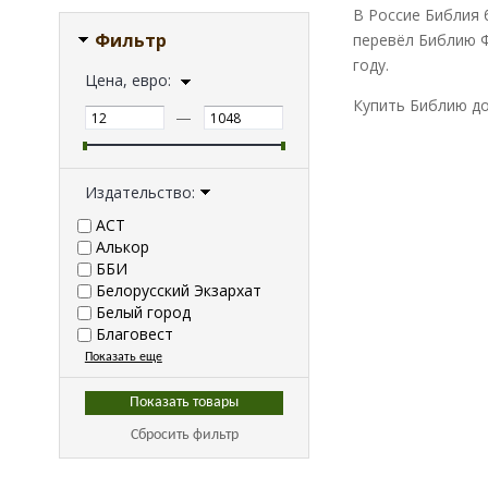
В Россие Библия 
Фильтр
перевёл Библию Фр
году.
Цена, евро:
Купить Библию до
—
Издательство:
АСТ
Алькор
ББИ
Белорусский Экзархат
Белый город
Благовест
Показать еще
Сбросить фильтр