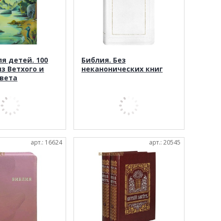
я детей. 100
Библия. Без
з Ветхого и
неканонических книг
авета
арт.: 16624
арт.: 20545