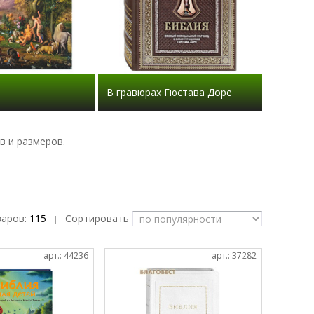
В гравюрах Гюстава Доре
в и размеров.
варов:
115
Сортировать
|
арт.: 44236
арт.: 37282