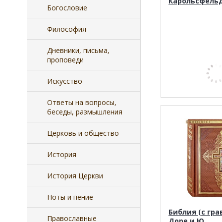
Карольсфельд
Богословие
Философия
Дневники, письма,
проповеди
Искусство
Ответы на вопросы,
беседы, размышления
Церковь и общество
История
История Церкви
Ноты и пение
Библия (с гра
Православные
Доре и Ю.