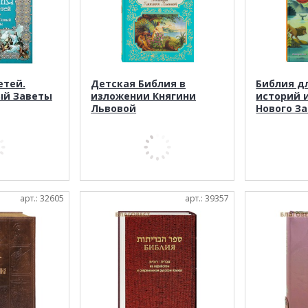
етей.
Детская Библия в
Библия дл
ый Заветы
изложении Княгини
историй и
Львовой
Нового З
арт.: 32605
арт.: 39357