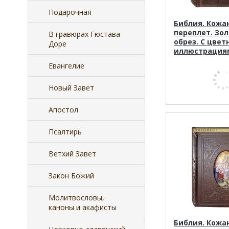
Подарочная
Библия. Кожа
переплет. Зо
В гравюрах Гюстава
обрез. С цве
Доре
иллюстрация
Евангелие
Новый Завет
Апостол
Псалтирь
Ветхий Завет
Закон Божий
Молитвословы,
каноны и акафисты
Библия. Кожа