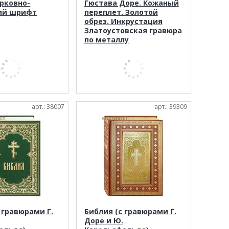
ерковно-
Гюстава Доре. Кожаный
ий шрифт
переплет. Золотой
обрез. Инкрустация
Златоустовская гравюра
по металлу
арт.: 38007
арт.: 39309
 гравюрами Г.
Библия (с гравюрами Г.
.
Доре и Ю.