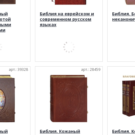
ный
Библия на еврейском и
Библия. Б
лотой
современном русском
неканони
тными
языках
ми
арт.: 39328
арт.: 28459
ный
Библия. Кожаный
Библия. К