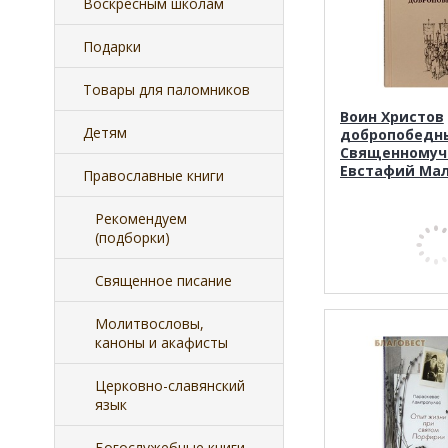
Воскресным школам
Подарки
Товары для паломников
Воин Христов
Детям
добропобедн
Священномуч
Евстафий Ма
Православные книги
Рекомендуем
(подборки)
Священное писание
Молитвословы,
каноны и акафисты
Церковно-славянский
язык
Богослужебные книги