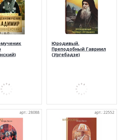
омученик
Юродивый.
р
Преподобный Гавриил
енский)
(Ургебадзе)
арт.: 28088
арт.: 22552