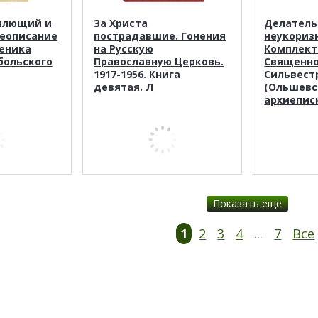
млющий и
За Христа
Делатель
еописание
пострадавшие. Гонения
неукориз
еника
на Русскую
Комплект 
больского
Православную Церковь.
Священн
1917-1956. Книга
Сильвест
девятая. Л
(Ольшевс
архиепис
Показать еще
1
2
3
4
...
7
Все