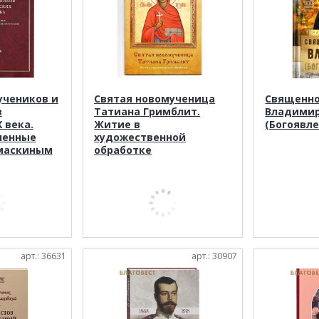
учеников и
Святая новомученица
Священн
в
Татиана Гримблит.
Владими
 века.
Житие в
(Богоявл
ленные
художественной
маскиным
обработке
арт.: 36631
арт.: 30907