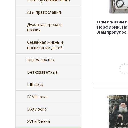
Азы православия
Опыт жизни п
Духовная проза и
Порфирии. Па
поэзия
Лампропулос
Семейная жизнь и
воспитание детей
Жития святых
Ветхозаветные
I-III века
IV-VIII века
IX-XV века
XVI-XIX века