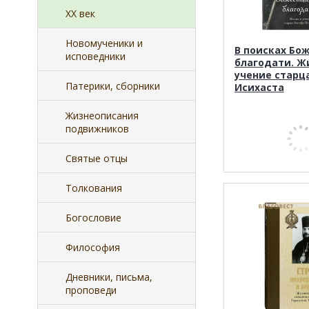
XX век
Новомученики и
В поисках Бо
исповедники
благодати. Ж
учение старц
Патерики, сборники
Исихаста
Жизнеописания
подвижников
Святые отцы
Толкования
Богословие
Философия
Дневники, письма,
проповеди