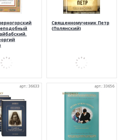
черногорский
Священномученик Петр
реподобный
(Полянский)
айбабский.
еоргий
в
арт.: 36633
арт.: 33656