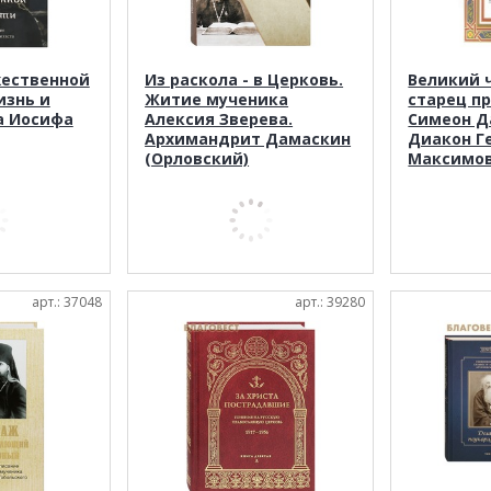
жественной
Из раскола - в Церковь.
Великий 
изнь и
Житие мученика
старец п
а Иосифа
Алексия Зверева.
Симеон Д
Архимандрит Дамаскин
Диакон Г
(Орловский)
Максимо
арт.: 37048
арт.: 39280