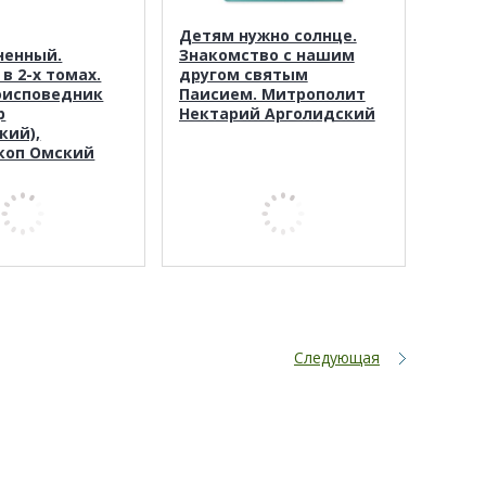
Детям нужно солнце.
ненный.
Знакомство с нашим
в 2-х томах.
другом святым
оисповедник
Паисием. Митрополит
р
Нектарий Арголидский
кий),
коп Омский
Следующая