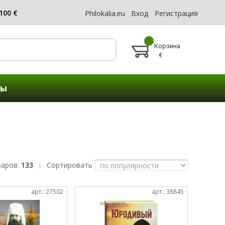
Philokalia.eu
Вход
Регистрация
Корзина
€
ты
варов:
133
Сортировать
|
арт.: 27502
арт.: 38845