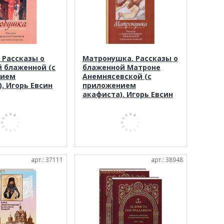
 Рассказы о
Матронушка. Рассказы о
й блаженной (с
блаженной Матроне
нием
Анемнясевской (с
. Игорь Евсин
приложением
акафиста). Игорь Евсин
арт.: 37111
арт.: 38948