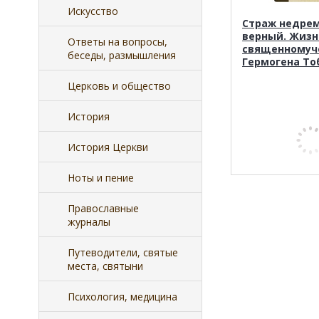
Искусство
Страж недре
верный. Жизн
Ответы на вопросы,
священномуч
беседы, размышления
Гермогена То
Церковь и общество
История
История Церкви
Ноты и пение
Православные
журналы
Путеводители, святые
места, святыни
Психология, медицина