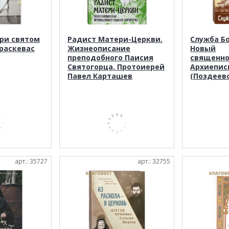
ри святом
Радист Матери-Церкви.
Служба Бо
раскевас
Жизнеописание
Новый
преподобного Паисия
священн
Святогорца. Протоиерей
Архиепис
Павел Карташев
(Поздеев
арт.: 35727
арт.: 32755