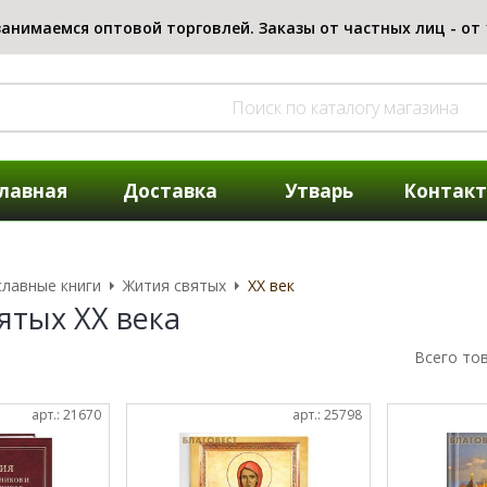
лавная
Доставка
Утварь
Контак
лавные книги
Жития святых
XX век
ятых XX века
Всего то
арт.: 21670
арт.: 25798