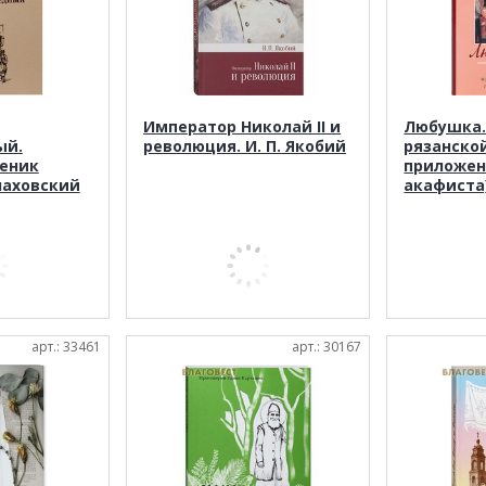
Император Николай II и
Любушка.
ый.
революция. И. П. Якобий
рязанско
еник
приложе
лаховский
акафиста)
арт.: 33461
арт.: 30167