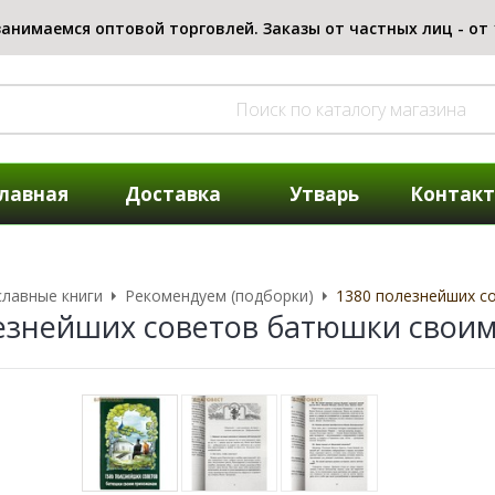
лавная
Доставка
Утварь
Контак
лавные книги
Рекомендуем (подборки)
1380 полезнейших с
езнейших советов батюшки свои