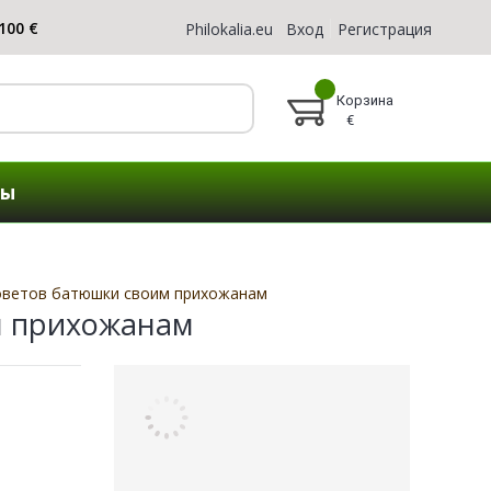
Philokalia.eu
Вход
Регистрация
Корзина
€
ты
оветов батюшки своим прихожанам
м прихожанам