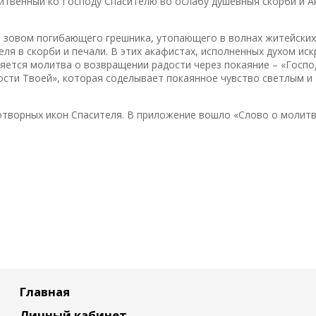
итвенный ко Господу Спасителю во ослабу душевныя скорби и 
 зовом погибающего грешника, утопающего в волнах житейских
я в скорби и печали. В этих акафистах, исполненных духом иск
ряется молитва о возвращении радости через покаяние – «Госпо
лости Твоей», которая соделывает покаянное чувство светлым и
отворных икон Спасителя. В приложение вошло «Слово о молит
Главная
Личный кабинет