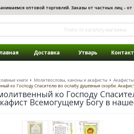
лавная
Доставка
Утварь
Контак
лавные книги
Молитвословы, каноны и акафисты
Акафисты
ный ко Господу Спасителю во ослабу душевныя скорби. Акафис
молитвенный ко Господу Спасите
Акафист Всемогущему Богу в наше