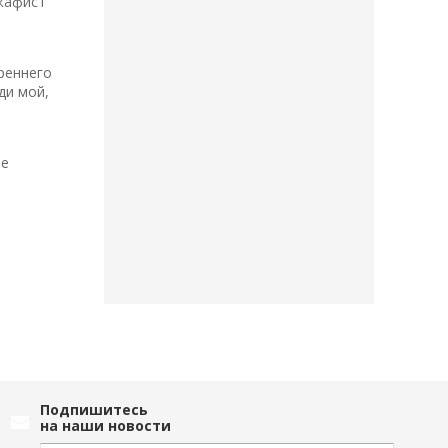
Акафист
реннего
ди мой,
ве
Подпишитесь
на наши новости