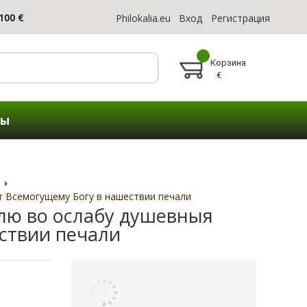
Philokalia.eu
Вход
Регистрация
Корзина
€
ты
т Всемогущему Богу в нашествии печали
лю во ослабу душевныя
ствии печали