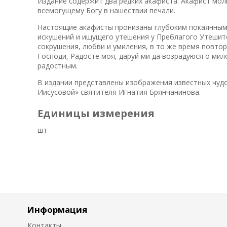
Издание содержит два редких акафиста: Акафист мол
всемогущему Богу в нашествии печали.
Настоящие акафисты пронизаны глубоким покаянным
искушений и ищущего утешения у Преблагого Утешител
сокрушения, любви и умиления, в то же время повто
Господи, Радосте моя, даруй ми да возрадуюся о ми
радостным.
В издании представлены изображения известных чуд
Иисусовой» святителя Игнатия Брянчанинова.
Единицы измерения
шт
Информация
Контакты