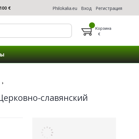
Philokalia.eu
Вход
Регистрация
Корзина
€
ты
Церковно-славянский