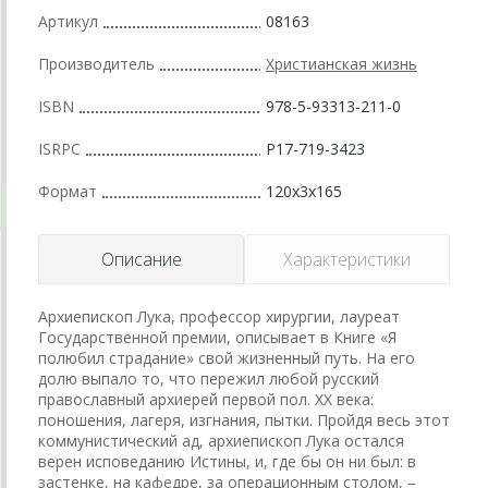
Артикул
08163
Производитель
Христианская жизнь
ISBN
978-5-93313-211-0
ISRPC
Р17-719-3423
Формат
120x3x165
Описание
Характеристики
Архиепископ Лука, профессор хирургии, лауреат
Государственной премии, описывает в Книге «Я
полюбил страдание» свой жизненный путь. На его
долю выпало то, что пережил любой русский
православный архиерей первой пол. XX века:
поношения, лагеря, изгнания, пытки. Пройдя весь этот
коммунистический ад, архиепископ Лука остался
верен исповеданию Истины, и, где бы он ни был: в
застенке, на кафедре, за операционным столом, –