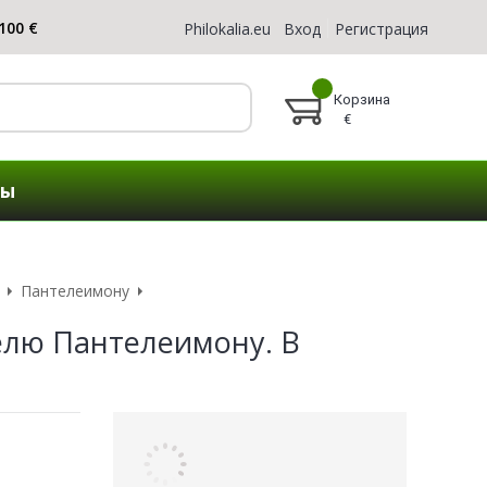
Philokalia.eu
Вход
Регистрация
Корзина
€
ты
Пантелеимону
елю Пантелеимону. В