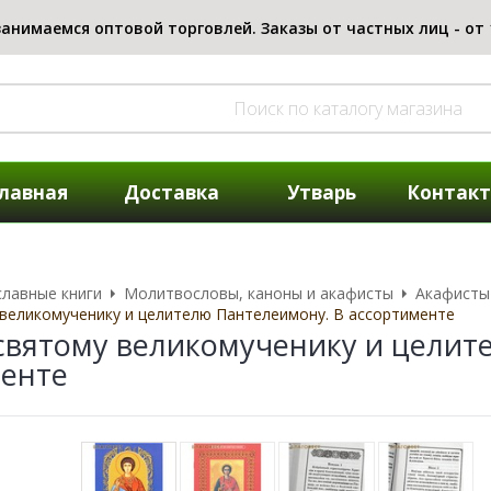
лавная
Доставка
Утварь
Контак
лавные книги
Молитвословы, каноны и акафисты
Акафисты
великомученику и целителю Пантелеимону. В ассортименте
святому великомученику и целит
енте