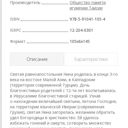
Производитель
Общество памяти
игумении Таисии
ISBN
978-5-91041-105-4
ISRPC
12-204-0301
Формат
105x6x145
Описание
Характеристики
Святая равноапостольная Нина родилась в конце
3-го
века на востоке Малой Азии, в Каппадокии
(территория современной Турции). Дочь
благочестивых родителей с
12-ти
лет воспитывалась
в Иерусалиме благочестивой старицей. Узнав
о нахождении величайшей святыни, Хитона Господня,
на территории языческой Иверии (современная
Грузия), святая Нина загорелась желанием обратить
удел Богородицы в христианство. Ей удалось
избежать гонений и смерти, сотворить множество