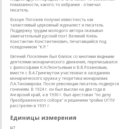
помазанности, какого-то избрания - отмечал
писатель.
Вскоре Погожев получил известность как
талантливый церковный журналист и писатель.
Поддержку трудам молодого автора оказывал
замечательный русский поэт Великий Князь
Константин Константинович, печатавшийся под
псевдонимом "К.Р."
Евгений Поселянин был близок со многими видными
деятелями монар­хического движения, переписывался
с философами К.Н.Леонтьевым и В.В.Розановым,
вместе с В.А.Грингмутом участвовал в заседаниях
монар­хического кружка у теоретика монархизма
Л.А.Тихомирова. После революции писатель подвергся
гонениям. В 1924 г. он был выслан на два года в
Ангарский край, а в 1930 г. был арестован "по делу
Преображенского собора" и решением тройки ОГПУ
расстрелян в 1931 г.
Единицы измерения
шт