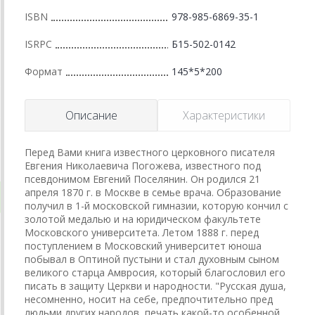
ISBN
978-985-6869-35-1
ISRPC
Б15-502-0142
Формат
145*5*200
Описание
Характеристики
Перед Вами книга известного церковного писателя
Евгения Николаеви­ча Погожева, известного под
псевдонимом Евгений Поселянин. Он родился 21
апреля 1870 г. в Москве в семье врача. Образование
получил в 1-й московской гимназии, которую кончил с
золотой медалью и на юридичес­ком факультете
Московского университета. Летом 1888 г. перед
поступле­нием в Московский университет юноша
побывал в Оптиной пустыни и стал духовным сыном
великого старца Амвросия, который благословил его
писать в защиту Церкви и народности. "Русская душа,
несомненно, носит на себе, предпочтительно пред
людьми других народов, печать какой-то особенной