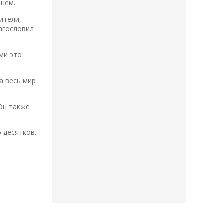
 нем.
ители,
лагословил
ми это
а весь мир
 Он также
 десятков.