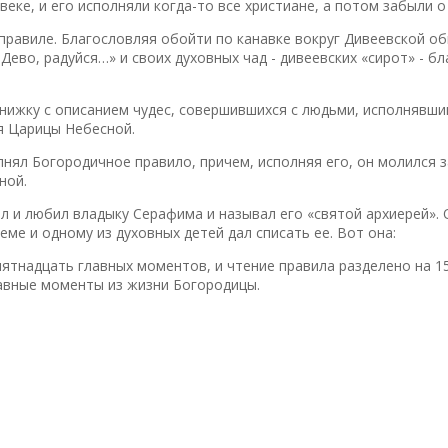
веке, и его исполняли когда-то все христиане, а потом забыли о
равиле. Благословляя обойти по канавке вокруг Дивеевской об
Дево, радуйся…» и своих духовных чад - дивеевских «сирот» - б
нижку с описанием чудес, совершившихся с людьми, исполнявши
я Царицы Небесной.
ял Богородичное правило, причем, исполняя его, он молился з
ной.
л и любил владыку Серафима и называл его «святой архиерей».
ме и одному из духовных детей дал списать ее. Вот она:
ятнадцать главных моментов, и чтение правила разделено на 15
авные моменты из жизни Богородицы.