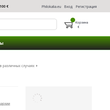
Philokalia.eu
Вход
Регистрация
Корзина
€
ты
в различных случаях
иархии