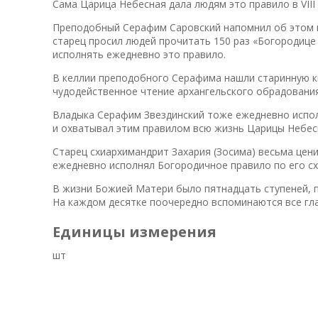
Сама Царица Небесная дала людям это правило в VIII 
Преподобный Серафим Саровский напомнил об этом п
старец просил людей прочитать 150 раз «Богородице 
исполнять ежедневно это правило.
В келлии преподобного Серафима нашли старинную к
чудодейственное чтение архангельского обрадовани
Владыка Серафим Звездинский тоже ежедневно исполн
и охватывал этим правилом всю жизнь Царицы Небес
Старец схиархимандрит Захария (Зосима) весьма цени
ежедневно исполнял Богородичное правило по его схе
В жизни Божией Матери было пятнадцать ступеней, п
На каждом десятке поочередно вспоминаются все гл
Единицы измерения
шт