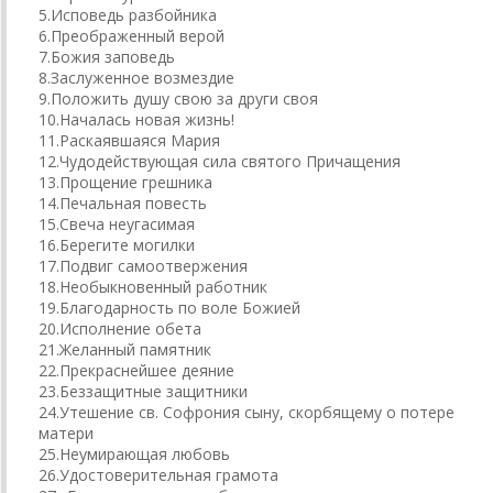
5.Исповедь разбойника
6.Преображенный верой
7.Божия заповедь
8.Заслуженное возмездие
9.Положить душу свою за други своя
10.Началась новая жизнь!
11.Раскаявшаяся Мария
12.Чудодействующая сила святого Причащения
13.Прощение грешника
14.Печальная повесть
15.Свеча неугасимая
16.Берегите могилки
17.Подвиг самоотвержения
18.Необыкновенный работник
19.Благодарность по воле Божией
20.Исполнение обета
21.Желанный памятник
22.Прекраснейшее деяние
23.Беззащитные защитники
24.Утешение св. Софрония сыну, скорбящему о потере
матери
25.Неумирающая любовь
26.Удостоверительная грамота