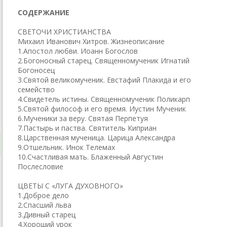
СОДЕРЖАНИЕ
СВЕТОЧИ ХРИСТИАНСТВА
Михаил Иванович Хитров. Жизнеописание
1.Апостол любви. Иоанн Богослов
2.Богоносный старец. Священномученик Игнатий
Богоносец
3.Святой великомученик. Евстафий Плакида и его
семейство
4.Свидетель истины. Священномученик Поликарп
5.Святой философ и его время. Иустин Мученик
6.Мученики за веру. Святая Перпетуя
7.Пастырь и паства. Святитель Киприан
8.Царственная мученица. Царица Александра
9.Отшельник. Инок Телемах
10.Счастливая мать. Блаженный Августин
Послесловие
ЦВЕТЫ С «ЛУГА ДУХОВНОГО»
1.Доброе дело
2.Спасший льва
3.Дивный старец
4.Хороший урок