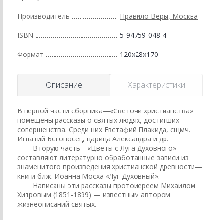
Производитель
Правило Веры, Москва
ISBN
5-94759-048-4
Формат
120x28x170
Описание
Характеристики
В первой части сборника—«Светочи христианства»
помещены рассказы о святых людях, достигших
совершенства. Среди них Евстафий Плакида, сщмч.
Игнатий Богоносец, царица Александра и др.
Вторую часть—«Цветы с Луга Духовного» —
составляют литературно обработанные записи из
знаменитого произведения христианской древности—
книги блж. Иоанна Мосха «Луг Духовный».
Написаны эти рассказы протоиереем Михаилом
Хитровым (1851-1899) — известным автором
жизнеописаний святых.