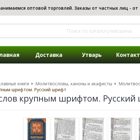
лавная
Доставка
Утварь
Контак
лавные книги
Молитвословы, каноны и акафисты
Молитво
пным шрифтом. Русский шрифт
слов крупным шрифтом. Русский