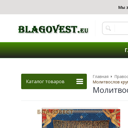
Г
Главная
Правос
Каталог товаров
Молитвослов кру
Молитво