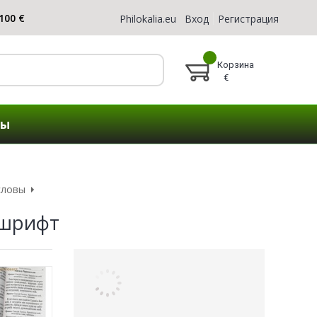
Philokalia.eu
Вход
Регистрация
Корзина
€
ты
словы
 шрифт