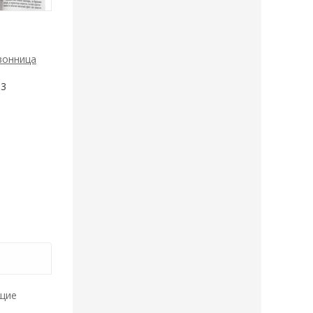
вонница
-3
ющие