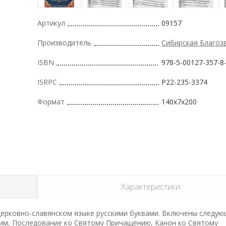
Артикул
09157
Производитель
Сибирская Благоз
ISBN
978-5-00127-357-8
ISRPC
Р22-235-3374
Формат
140x7x200
Характеристики
церковно-славянском языке русскими буквами. Включены следу
им, Последование ко Святому Причащению, Канон ко Святому