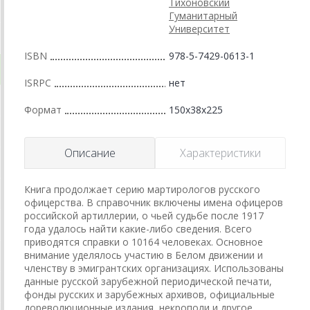
Тихоновский
Гуманитарный
Университет
ISBN
978-5-7429-0613-1
ISRPC
нет
Формат
150x38x225
Описание
Характеристики
Книга продолжает серию мартирологов русского
офицерства. В справочник включены имена офицеров
российской артиллерии, о чьей судьбе после 1917
года удалось найти какие-либо сведения. Всего
приводятся справки о 10164 человеках. Основное
внимание уделялось участию в Белом движении и
членству в эмигрантских организациях. Использованы
данные русской зарубежной периодической печати,
фонды русских и зарубежных архивов, официальные
дореволюционные издания, некрополи и другое.