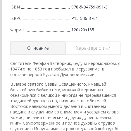
ISBN
978-5-94759-091-3
ISRPC
Р15-546-3701
Формат
120x20x165
Описание
Характеристики
Святитель Феофан Затворник, будучи иеромонахом, с
1847-го по 1853 год пребывал в Иерусалиме, в
составе первой Русской Духовной миссии.
В Лавре святого Саввы Освященного, имевшей
богатейшую библиотеку, молодой иеромонах
ознакомился с великой и никогда не прерывавшейся
традицией древнего подвижничества обителей
Востока: навыком умного делания и «читанием
наедине и слушанием со вниманием и усердием слова
Божия, писаний отеческих и других душеполезных
книг». Самоотверженное и полное духовных трудов
служение в Иерусалиме сыграло в дальнейшей судьбе