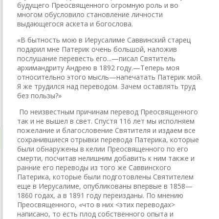
будущего Преосвященного огромную роль и во
многом обусловило становление личности
выдающегося аскета и богослова.
«В бытность мою в Иерусалиме Саввинский старец
подарил мне Патерик очень большой, наложив
послушание перевесть его...—писал Святитель
архимандриту Андрею в 1892 году.—Теперь моя
относительно этого мысль—напечатать Патерик мой.
Я же трудился над переводом. Зачем оставлять труд
без пользы?»
По неизвестным причинам перевод Преосвященного
так и не вышел в свет. Спустя 116 лет мы исполняем
пожелание и благословение Святителя и издаем все
сохранившиеся отрывки перевода Патерика, которые
были обнаружены в келии Преосвященного по его
смерти, посчитав нелишним добавить к ним также и
ранние его переводы из того же Саввинского
Патерика, которые были подготовлены Святителем
еще в Иерусалиме, опубликованы впервые в 1858—
1860 годах, а в 1891 году переизданы. По мнению
Преосвященного, «что в них <этих переводах>
написано, то есть плод собственного опыта и