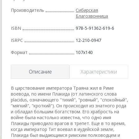
Производитель
Сибирская
Благозвонница
ISBN
978-5-91362-619-6
ISRPC
12-210-0947
Формат
107x140
Описание
Характеристики
В царствование императора Траяна жил в Риме
воевода, по имени Плакида (от латинского слова
placidus, означающего "тихий", "ровный", "спокойный",
"мягкий", "кроткий"). Он происходил из знатного рода
и обладал большим богатством. Его храбрость на
войне была настолько известна, что одно имя
Плакиды приводило врагов в трепет. Еще в то время,
когда император Тит воевал в иудейской земле,
Плакида был выдающимся римским полководцем и