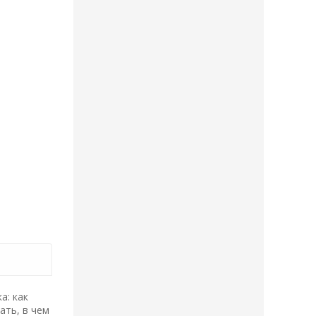
а: как
ать, в чем