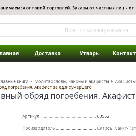
лавная
Доставка
Утварь
Контак
лавные книги
Молитвословы, каноны и акафисты
Акафисты
яд погребения. Акафист за единоумершего
вный обряд погребения. Акафист
Артикул
03552
Производитель
Сатисъ, Санкт-Пе