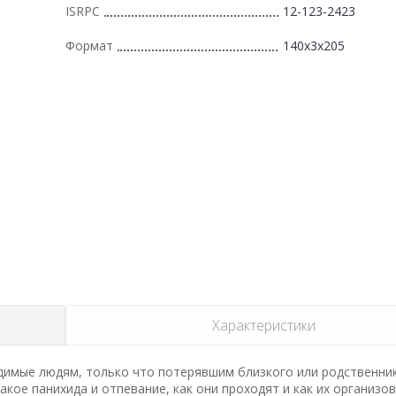
ISRPC
12-123-2423
Формат
140x3x205
Характеристики
димые людям, только что потерявшим близкого или родственник
кое панихида и отпевание, как они проходят и как их организов