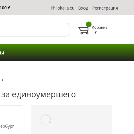
Philokalia.eu
Вход
Регистрация
Корзина
€
ты
 за единоумершего
тербург