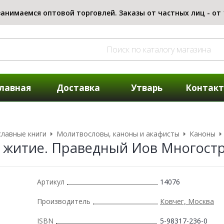
лавная
Доставка
Утварь
Контак
лавные книги
Молитвословы, каноны и акафисты
Каноны
 житие. Праведный Иов Многост
Артикул
14076
Производитель
Ковчег, Москва
ISBN
5-98317-236-0