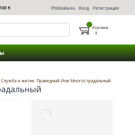
Philokalia.eu
Вход
Регистрация
Корзина
€
ты
Служба и житие. Праведный Иов Многострадальный
радальный