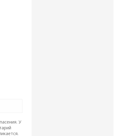
пасения. У
тарий
ликается.