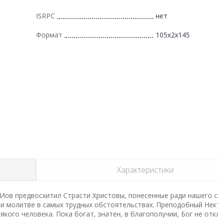
ISRPC
нет
Формат
105x2x145
Характеристики
Иов предвосхитил Страсти Христовы, понесенные ради нашего с
и молитве в самых трудных обстоятельствах. Преподобный Нек
кого человека. Пока богат, знатен, в благополучии, Бог не отк