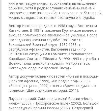
книге нет выдуманных персонажей и вымышленных
событий, хотя в редких случаях изменены имена и
географические названия. Автор писал о собственной
жизни, о людях, с которыми столкнула его судьба.
Виктор Николаев родился в 1958 году в Восточном
Казахстане. В 1981 г. закончил Курганское военное
высшее политическое авиационное училище. После
последовала военная служба: 1981-1987 гг.
Закавказский Военный округ, 1987-1988 гг. -
республика Афганистан. Выполнял задачи по
нештатным ситуациям в Сумгаите, Степанакерте,
Карабахе, Спитаке, Тбилиси. В 1990-1993 гг.- учеба в
Военно-политической академии. Майор запаса.
Награжден орденом Красной Звезды.
Автор документальных повестей «Живый в помощи»
(Записки афганца, 1999), «Из рода в род» (2003),
«Безотцовщина» (2009) и книги «Время подумать о
главном» (Шамординские истории, 2011).
Лауреат премий: Союза писателей России «Честь
имею» (2000), «Прохоровское поле» (2002), Большой
литературной премии России (2002), Патриаршей