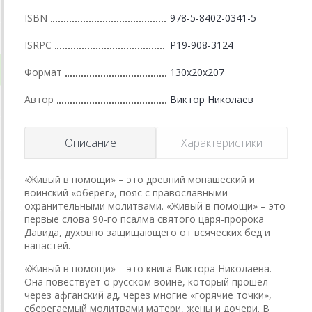
ISBN
978-5-8402-0341-5
ISRPC
Р19-908-3124
Формат
130x20x207
Автор
Виктор Николаев
Описание
Характеристики
«Живый в помощи» – это древний монашеский и
воинский «оберег», пояс с православными
охранительными молитвами. «Живый в помощи» – это
первые слова 90-го псалма святого царя-пророка
Давида, духовно защищающего от всяческих бед и
напастей.
«Живый в помощи» – это книга Виктора Николаева.
Она повествует о русском воине, который прошел
через афганский ад, через многие «горячие точки»,
сберегаемый молитвами матери, жены и дочери. В