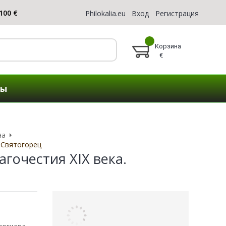
Philokalia.eu
Вход
Регистрация
Корзина
€
ты
на
 Святогорец
гочестия XIX века.