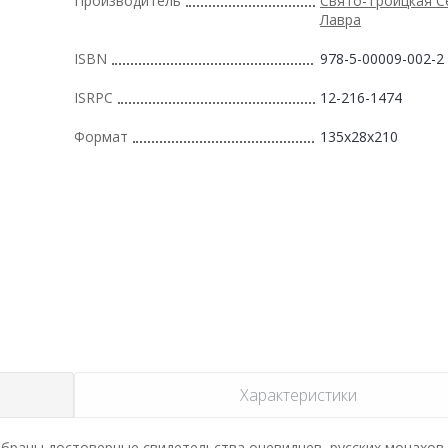
Производитель
Свято-Троицкая С
Лавра
ISBN
978-5-00009-002-2
ISRPC
12-216-1474
Формат
135x28x210
Характеристики
обраны достоверные свидетельства очевидцев, русских монахов