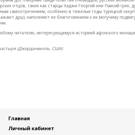
рских отцов, таких как старцы Хаджи-Георгий или Паисий грек, 
олным самоотречением, особенно в тяжелые годы турецкой окку
ажают душ); наполняют ее благоговением к их могучему подвиг
ни.
 любому читателю, интересующемуся историей афонского монаш
настыря (Джорданвилль, США)
Главная
Личный кабинет