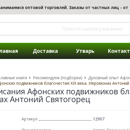
лавная
Доставка
Утварь
Контак
лавные книги
Рекомендуем (подборки)
Духовный опыт Афо
онских подвижников благочестия XIX века. Иеромонах Антоний
сания Афонских подвижников бла
ах Антоний Святогорец
Артикул
12907