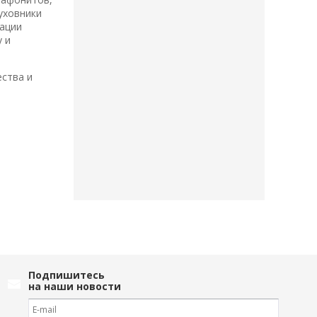
духовники
пации
у и
ества и
Подпишитесь
на наши новости