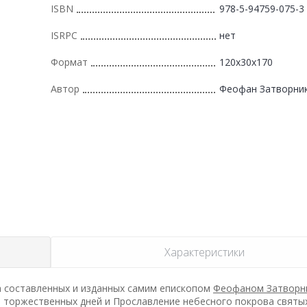
ISBN
978-5-94759-075-3
ISRPC
нет
Формат
120x30x170
Автор
Феофан Затворни
Характеристики
а составленных и изданных самим епископом
Феофаном Затворн
и торжественных дней и Прославление небесного покрова святы