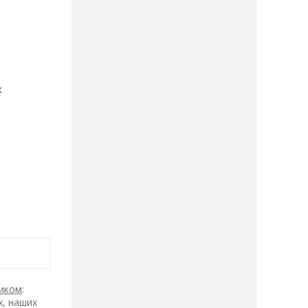
к
иком
:
х, наших