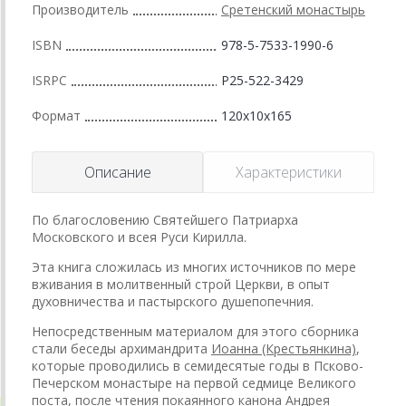
Производитель
Сретенский монастырь
ISBN
978-5-7533-1990-6
ISRPC
Р25-522-3429
Формат
120x10x165
Описание
Характеристики
По благословению Святейшего Патриарха
Московского и всея Руси Кирилла.
Эта книга сложилась из многих источников по мере
вживания в молитвенный строй Церкви, в опыт
духовничества и пастырского душепопечния.
Непосредственным материалом для этого сборника
стали беседы архимандрита
Иоанна (Крестьянкина)
,
которые проводились в семидесятые годы в Псково-
Печерском монастыре на первой седмице Великого
поста, после чтения покаянного канона Андрея