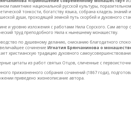
рянчанинова «Приношение современному монашеству»
ис
нном памятнике национальной русской культуры, поразительном
етической тонкости, богатству языка, собрана кладезь знаний 
шеской души, проходящей земной путь скорбей и духовного ста
бине и уровню изложения с работами Нила Сорского. Сам автор 
ческий труд преподобного Нила к нынешнему монашеству.
водство по душевному деланию, снисканию благодатного споко
 величайшее сочинение
Игнатия Брянчанинова о монашеств
жает христианскую традицию духовного самоусовершенствовани
рные цитаты из работ святых Отцов, сличенные с первоисточни
нного прижизненного собрания сочинений (1867 года), подгото
ожении приведено жизнеописание автора.