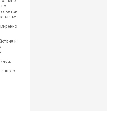
полнено
 по
и советов
новления.
смиренно
йствия и
е
я.
ками.
вленного