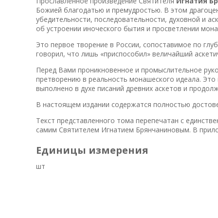
Прославленное произведение Святителя
Игнатия Б
Божией благодатью и премудростью. В этом драгоце
убедительности, последовательности, духовной и аск
об устроении иноческого бытия и просветлении мона
Это первое творение в России, сопоставимое по глу
говорил, что лишь «приспособил» величайший аскети
Перед Вами проникновенное и промыслительное руко
претворению в реальность монашеского идеала. Это
выполнено в духе писаний древних аскетов и продол
В настоящем издании содержатся полностью достове
Текст представленного тома перепечатан с единстве
самим Святителем Игнатием Брянчаниновым. В прил
Единицы измерения
шт