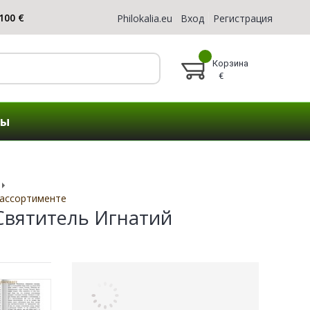
Philokalia.eu
Вход
Регистрация
Корзина
€
ты
 ассортименте
Святитель Игнатий