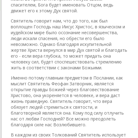
спасителем, Бога будет именовать Отцом, ведь
движет его к этому Дух святой.
Святитель говорит нам, что до того, как был
воплощен Господь наш Иисус Христос, в языческом и
иудейском мире было осознание несовершенства,
люди искали спасения, но обрести его было
невозможно. Однако благодаря искупительной
жертве Христа вернулся в мир Дух святой и благодать
его - если вера глубока, то может придать она
человеку сил, будет споспешествовать стремлению
жить в соответствии с законами Божьими.
Именно потому главным предметом в Послании, как
мыслит Святитель Феофан Затворник, является
открытие правды Божией через благовествование
Христово, она укореняется в человеке, и вера даст
жизнь праведную. Святитель говорит, что вера
обязует людей стремиться к святости, и
благотворной является она. Кому под силу отлучить
нас от любви Господней? Все можно преодолеть
благодаря силе нас Возлюбившего.
В каждом из своих Толкований Святитель использует