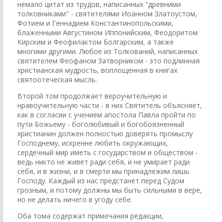
немало цитат из трудов, написанных "древними
толковниками" - святителями Иоанном Златоустом,
Фотием и Геннадием Константинопольскими,
блаженными Августином Иппонийским, Феодоритом
Кирским и Феофилактом Болгарским, а также
многими другими. Любое из Толкований, написанных
святителем Феофаном Затворником - это подлинная
христианская мудрость, воплощенная в книгах
святоотеческая мысль.
Второй том продолжает вероучительную и
нравоучительную части - в них Святитель объясняет,
как в согласии с учением апостола Павла пройти по
пути Божьему - боголюбивый и богобоязненный
христианин должен полностью доверять промыслу
Господнему, искренне любить окружающих,
сердечный мир иметь с государством и обществом -
ведь никто не живет ради себя, и не умирает ради
себя, и в жизни, и в смерти мы принадлежим лишь
Господу. Каждый из нас предстанет перед Судом
грозным, и потому должны мы быть сильными в вере,
но не делать ничего в угоду себе.
Оба тома содержат примечания редакции,