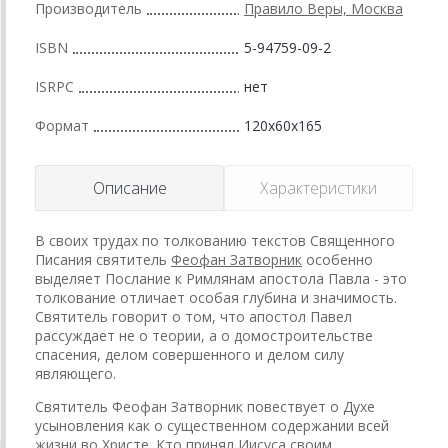
Производитель
Правило Веры, Москва
ISBN
5-94759-09-2
ISRPC
нет
Формат
120x60x165
Описание
Характеристики
В своих трудах по толкованию текстов Священного
Писания святитель
Феофан Затворник
особенно
выделяет Послание к Римлянам апостола Павла - это
толкование отличает особая глубина и значимость.
Святитель говорит о том, что апостол Павел
рассуждает не о теории, а о домостроительстве
спасения, делом совершенного и делом силу
являющего.
Святитель Феофан Затворник повествует о Духе
усыновления как о существенном содержании всей
жизни во Христе. Кто принял Иисуса своим