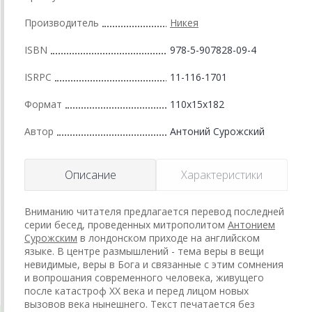
Производитель
Никея
ISBN
978-5-907828-09-4
ISRPC
11-116-1701
Формат
110x15x182
Автор
Антоний Сурожский
Описание
Характеристики
Вниманию читателя предлагается перевод последней
серии бесед, проведенных митрополитом
Антонием
Сурожским
в лондонском приходе на английском
языке. В центре размышлений - тема веры в вещи
невидимые, веры в Бога и связанные с этим сомнения
и вопрошания современного человека, живущего
после катастроф XX века и перед лицом новых
вызовов века нынешнего. Текст печатается без